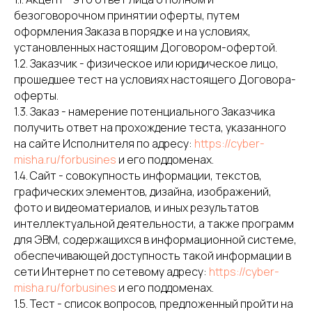
безоговорочном принятии оферты, путем
оформления Заказа в порядке и на условиях,
установленных настоящим Договором-офертой.
1.2. Заказчик - физическое или юридическое лицо,
прошедшее тест на условиях настоящего Договора-
оферты.
1.3. Заказ - намерение потенциального Заказчика
получить ответ на прохождение теста, указанного
на сайте Исполнителя по адресу:
https://cyber-
misha.ru/forbusines
и его поддоменах.
1.4. Сайт - совокупность информации, текстов,
графических элементов, дизайна, изображений,
фото и видеоматериалов, и иных результатов
интеллектуальной деятельности, а также программ
для ЭВМ, содержащихся в информационной системе,
обеспечивающей доступность такой информации в
сети Интернет по сетевому адресу:
https://cyber-
misha.ru/forbusines
и его поддоменах.
1.5. Тест - список вопросов, предложенный пройти на